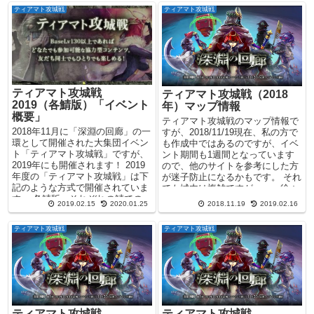
ティアマト攻城戦
ティアマト攻城戦
ティアマト攻城戦
ティアマト攻城戦（2018
2019（各鯖版）「イベント
年）マップ情報
概要」
ティアマト攻城戦のマップ情報で
2018年11月に「深淵の回廊」の一
すが、2018/11/19現在、私の方で
環として開催された大集団イベン
も作成中ではあるのですが、イベ
ト「ティアマト攻城戦」ですが、
ント期間も1週間となっています
2019年にも開催されます！ 2019
ので、他のサイトを参考にした方
年度の「ティアマト攻城戦」は下
が迷子防止になるかもです。 それ
記のような方式で開催されていま
でも城内は複雑ですが・・・徐々
す。 各鯖版：それぞれの鯖での...
に覚えていく...
2019.02.15
2020.01.25
2018.11.19
2019.02.16
ティアマト攻城戦
ティアマト攻城戦
ティアマト攻城戦
ティアマト攻城戦