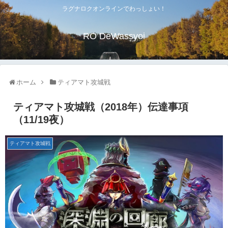
ラグナロクオンラインでわっしょい！
RO DeWassyoi
ホーム
ティアマト攻城戦
ティアマト攻城戦（2018年）伝達事項
（11/19夜）
ティアマト攻城戦