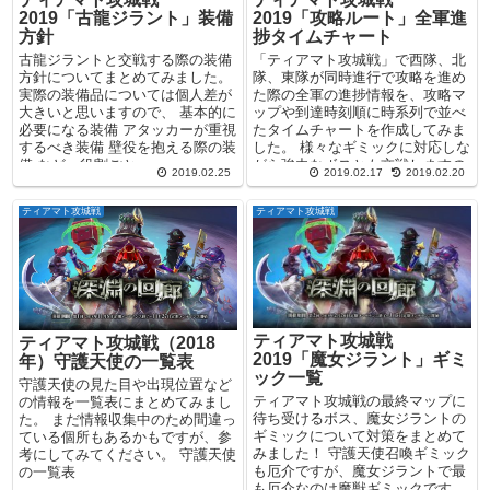
2019「古龍ジラント」装備
2019「攻略ルート」全軍進
方針
捗タイムチャート
古龍ジラントと交戦する際の装備
「ティアマト攻城戦」で西隊、北
方針についてまとめてみました。
隊、東隊が同時進行で攻略を進め
実際の装備品については個人差が
た際の全軍の進捗情報を、攻略マ
大きいと思いますので、 基本的に
ップや到達時刻順に時系列で並べ
必要になる装備 アタッカーが重視
たタイムチャートを作成してみま
するべき装備 壁役を抱える際の装
した。 様々なギミックに対応しな
備 など、役割ごと...
がら強力なボスとも交戦しますの
2019.02.25
2019.02.17
2019.02.20
で、目安通りに進行しな...
ティアマト攻城戦
ティアマト攻城戦
ティアマト攻城戦
ティアマト攻城戦（2018
2019「魔女ジラント」ギミ
年）守護天使の一覧表
ック一覧
守護天使の見た目や出現位置など
ティアマト攻城戦の最終マップに
の情報を一覧表にまとめてみまし
待ち受けるボス、魔女ジラントの
た。 まだ情報収集中のため間違っ
ギミックについて対策をまとめて
ている個所もあるかもですが、参
みました！ 守護天使召喚ギミック
考にしてみてください。 守護天使
も厄介ですが、魔女ジラントで最
の一覧表
も厄介なのは魔獣ギミックです。