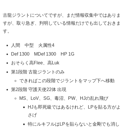
古龍ジラントについてですが、まだ情報収集中ではありま
すが、取り急ぎ、判明している情報だけでも出しておきま
す。
人間 中型 火属性4
Def 1300 MDef 1300 HP 1G
おそらく高Flee、高Luk
第1段階 古龍ジラントのみ
できればこの段階でジラントをマップ下へ移動
第2段階 守護天使22体 出現
MS、LoV、SG、毒沼、PW、HJの乱れ飛び
HJも即死級ではあるけれど、LPを貼る方がよ
さげ
特にルキフルはLPを貼らないと金剛でも消し