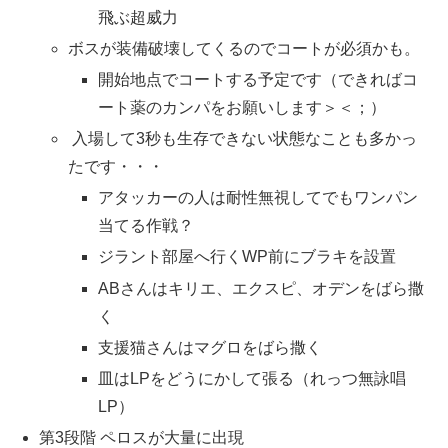
飛ぶ超威力
ボスが装備破壊してくるのでコートが必須かも。
開始地点でコートする予定です（できればコ
ート薬のカンパをお願いします＞＜；）
入場して3秒も生存できない状態なことも多かっ
たです・・・
アタッカーの人は耐性無視してでもワンパン
当てる作戦？
ジラント部屋へ行くWP前にブラキを設置
ABさんはキリエ、エクスピ、オデンをばら撒
く
支援猫さんはマグロをばら撒く
皿はLPをどうにかして張る（れっつ無詠唱
LP）
第3段階 ペロスが大量に出現