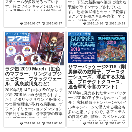
スチュームが多数そろっていま
す！ 下記の新装備を筆頭に強力な
す。特にツインキャノンはいろい
装備がラインナップされていま
ろと汎用性がありそうな造形です
す。 思念体武器とセットで装備す
ので是...
ることで各種スキルを強化してく
れる「背徳の思念...
2019.03.07
2019.03.17
2019.10.16
2019.10.28
ネットストア情報
ネットストア情報
サマーパッケージ2018（剛
ラグ缶 2019 March（虹色
勇無双の紋帽子、ブースタ
のマフラー、リングオブジ
ーシューズ、浮遊する太極
ュピター、ブラックヴェー
玉、プロテクトクロース、
ル、紫糸威胴丸など）
連合軍司令官のマント）
2019年2月14日(木)の15:00から ラ
2018年に発売されたサマーパッケ
グ缶 2019 March が発売されまし
ージ2018のアイテムをれっつご紹
た！ メタリックサウンドを強化し
介！ 究極精錬キャンペーンやオイ
つつ属性耐性が取れる肩装備、ゲ
ルキャンペーンで購入する機会も
フェンイリュージョンダンジョン
多いと思いますので、各アイテム
で便利な頭装備、必中攻撃の確率
の性能や取引情報、スペシャルエ
アップの鎧などなど、様々...
ンチャントについてまとめてみま
2019.02.14
2019.02.20
2019.01.16
2019.02.06
した。 ...