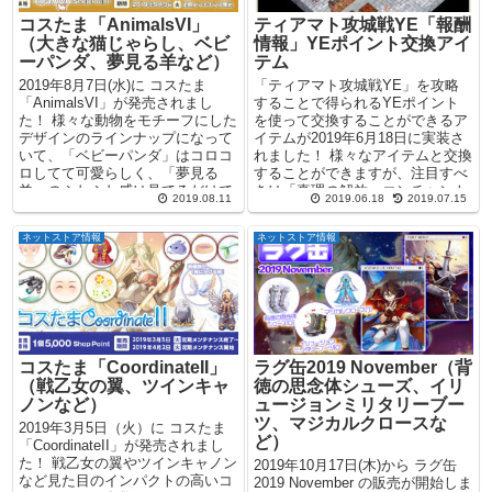
コスたま「AnimalsVI」
ティアマト攻城戦YE「報酬
（大きな猫じゃらし、ベビ
情報」YEポイント交換アイ
ーパンダ、夢見る羊など）
テム
2019年8月7日(水)に コスたま
「ティアマト攻城戦YE」を攻略
「AnimalsVI」が発売されまし
することで得られるYEポイント
た！ 様々な動物をモチーフにした
を使って交換することができるア
デザインのラインナップになって
イテムが2019年6月18日に実装さ
いて、「ベビーパンダ」はコロコ
れました！ 様々なアイテムと交換
ロしてて可愛らしく、「夢見る
することができますが、注目すべ
羊」のふわふわ感は見てるだけで
きは「真理の解放」エンチャント
2019.08.11
2019.06.18
2019.07.15
ほんわかして...
が付けられる「水...
ネットストア情報
ネットストア情報
コスたま「CoordinateII」
ラグ缶2019 November（背
（戦乙女の翼、ツインキャ
徳の思念体シューズ、イリ
ノンなど）
ュージョンミリタリーブー
ツ、マジカルクロースな
2019年3月5日（火）に コスたま
ど）
「CoordinateII」が発売されまし
た！ 戦乙女の翼やツインキャノン
2019年10月17日(木)から ラグ缶
など見た目のインパクトの高いコ
2019 November の販売が開始しま