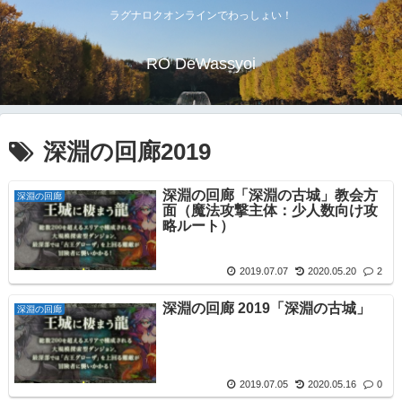
ラグナロクオンラインでわっしょい！
RO DeWassyoi
深淵の回廊2019
深淵の回廊「深淵の古城」教会方
深淵の回廊
面（魔法攻撃主体：少人数向け攻
略ルート）
2019.07.07
2020.05.20
2
深淵の回廊 2019「深淵の古城」
深淵の回廊
2019.07.05
2020.05.16
0