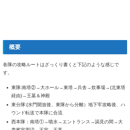
概要
各隊の攻略ルートはざっくり書くと下記のような感じで
す。
東隊:南塔②→大ホール→東塔→兵舎→炊事場→(北東塔
経由)→王墓＆神殿
東分隊:(水門開放後、東隊から分離）地下牢攻略後、ハ
ウンド転送で本隊に合流
西本隊：南塔①→噴水→エントランス→謁見の間→大
貴賓室周辺→王室→王墓