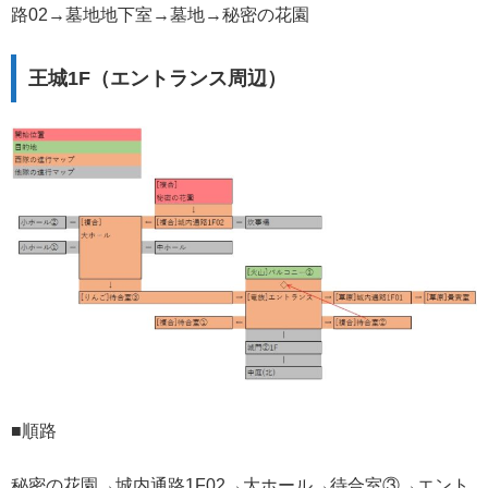
路02→墓地地下室→墓地→秘密の花園
王城1F（エントランス周辺）
■順路
秘密の花園→城内通路1F02→大ホール→待合室③→エント