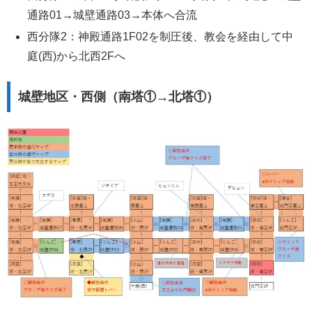
通路01→城壁通路03→本体へ合流
西分隊2：神殿通路1F02を制圧後、教会を経由して中
庭(西)から北西2Fへ
城壁地区・西側（南塔①→北塔①）