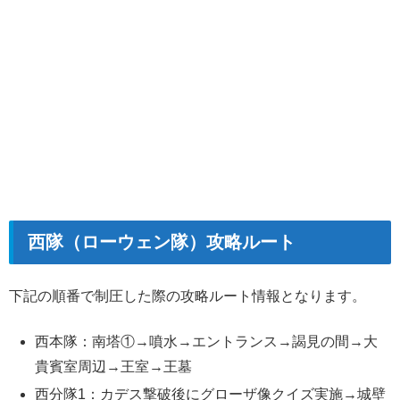
西隊（ローウェン隊）攻略ルート
下記の順番で制圧した際の攻略ルート情報となります。
西本隊：南塔①→噴水→エントランス→謁見の間→大
貴賓室周辺→王室→王墓
西分隊1：カデス撃破後にグローザ像クイズ実施→城壁