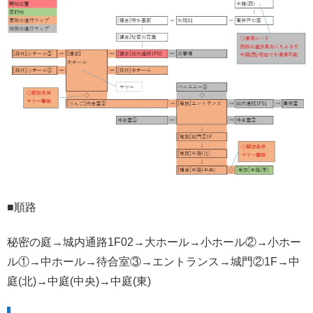
■順路
秘密の庭→城内通路1F02→大ホール→小ホール②→小ホー
ル①→中ホール→待合室③→エントランス→城門②1F→中
庭(北)→中庭(中央)→中庭(東)