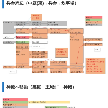
兵舎周辺（中庭(東)→兵舎→炊事場）
神殿へ移動（裏庭→王城2F→神殿）