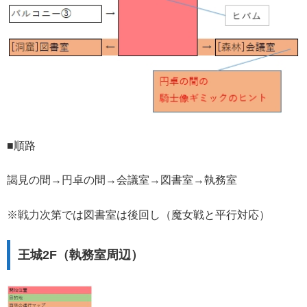
■順路
謁見の間→円卓の間→会議室→図書室→執務室
※戦力次第では図書室は後回し（魔女戦と平行対応）
王城2F（執務室周辺）