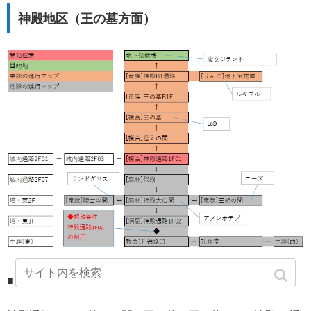
神殿地区（王の墓方面）
■順路