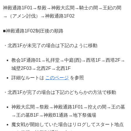
神殿通路1F01→祭殿→神殿大広間→騎士の間→王妃の間
→（アメン討伐）→神殿通路1F02
■神殿通路1F02制圧後の順路
・北西1Fが未完了の場合は下記のように移動
教会1F通路01→礼拝堂→中庭(西)→西塔1F→西塔2F→
城壁2F03→北西2F→北西1F
詳細なルートは
このページ
を参照
・北西1Fが完了の場合は下記のどちらかの方法で移動
神殿大広間→祭殿→神殿通路1F01→控えの間→王の墓
→王の墓B1F→神殿B1通路→地下祭儀場
魔女戦が開始していた場合はリログしてスタート地点