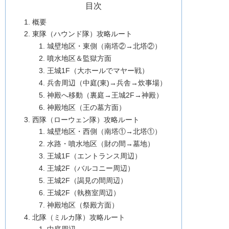
目次
概要
東隊（ハウンド隊）攻略ルート
城壁地区・東側（南塔②→北塔②）
噴水地区＆監獄方面
王城1F（大ホールでマヤー戦）
兵舎周辺（中庭(東)→兵舎→炊事場）
神殿へ移動（裏庭→王城2F→神殿）
神殿地区（王の墓方面）
西隊（ローウェン隊）攻略ルート
城壁地区・西側（南塔①→北塔①）
水路・噴水地区（財の間→墓地）
王城1F（エントランス周辺）
王城2F（バルコニー周辺）
王城2F（謁見の間周辺）
王城2F（執務室周辺）
神殿地区（祭殿方面）
北隊（ミルカ隊）攻略ルート