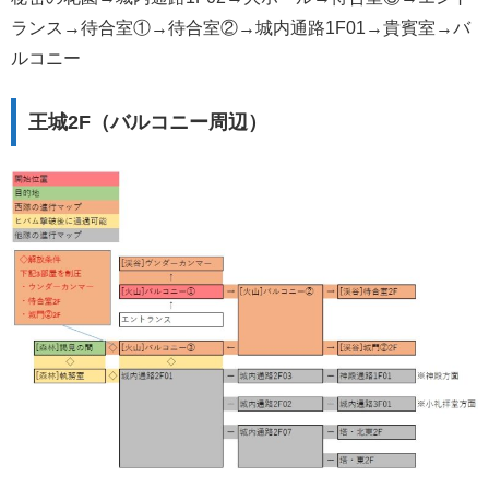
ランス→待合室①→待合室②→城内通路1F01→貴賓室→バ
ルコニー
王城2F（バルコニー周辺）