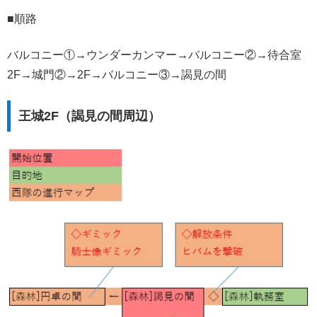
■順路
バルコニー①→ウンダーカンマー→バルコニー②→待合室
2F→城門②→2F→バルコニー③→謁見の間
王城2F（謁見の間周辺）