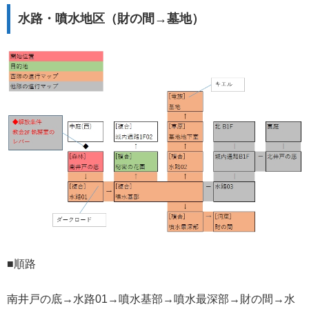
水路・噴水地区（財の間→墓地）
■順路
南井戸の底→水路01→噴水基部→噴水最深部→財の間→水