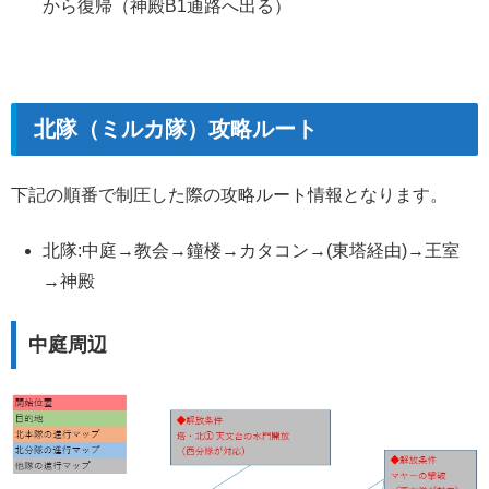
から復帰（神殿B1通路へ出る）
北隊（ミルカ隊）攻略ルート
下記の順番で制圧した際の攻略ルート情報となります。
北隊:中庭→教会→鐘楼→カタコン→(東塔経由)→王室
→神殿
中庭周辺