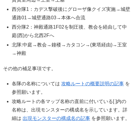
西分隊1：カデス撃破後にグローザ像クイズ実施→城壁
通路01→城壁通路03→本体へ合流
西分隊2：神殿通路1F02を制圧後、教会を経由して中
庭(西)から北西2Fへ
北隊:中庭→教会→鐘楼→カタコン→(東塔経由)→王室
→神殿
その他の補足事項です。
各隊の名称については
攻略ルートの概要説明の記事
を
参照願います。
攻略ルートの各マップ名称の直前に付いている[ ]内の
名称は、出現モンスターの構成名を示しています。詳
細は
出現モンスターの構成名の記事
を参照願います。