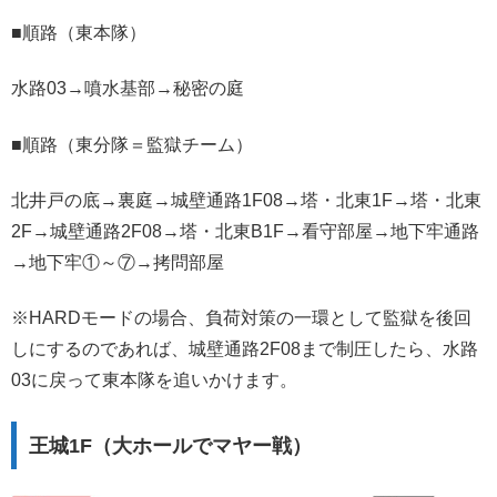
■順路（東本隊）
水路03→噴水基部→秘密の庭
■順路（東分隊＝監獄チーム）
北井戸の底→裏庭→城壁通路1F08→塔・北東1F→塔・北東
2F→城壁通路2F08→塔・北東B1F→看守部屋→地下牢通路
→地下牢①～⑦→拷問部屋
※HARDモードの場合、負荷対策の一環として監獄を後回
しにするのであれば、城壁通路2F08まで制圧したら、水路
03に戻って東本隊を追いかけます。
王城1F（大ホールでマヤー戦）