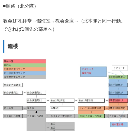
■順路（北分隊）
教会1F礼拝堂→懺悔室→教会倉庫→（北本隊と同一行動。
できれば1個先の部屋へ）
鐘楼