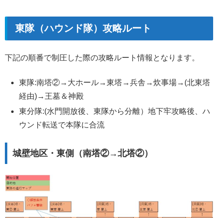
東隊（ハウンド隊）攻略ルート
下記の順番で制圧した際の攻略ルート情報となります。
東隊:南塔②→大ホール→東塔→兵舎→炊事場→(北東塔
経由)→王墓＆神殿
東分隊:(水門開放後、東隊から分離）地下牢攻略後、ハ
ウンド転送で本隊に合流
城壁地区・東側（南塔②→北塔②）