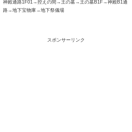
神殿通路1F01→控えの間→王の墓→王の墓B1F→神殿B1通
路→地下宝物庫→地下祭儀場
スポンサーリンク