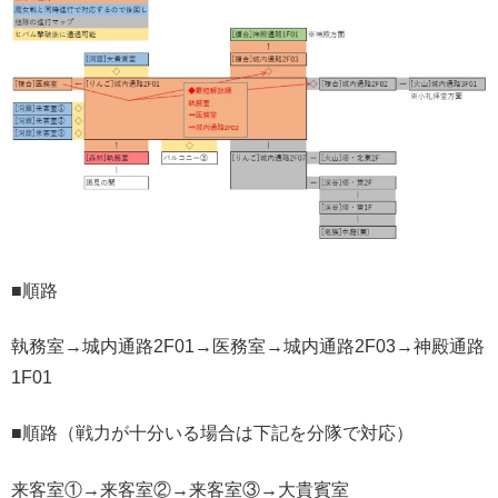
■順路
執務室→城内通路2F01→医務室→城内通路2F03→神殿通路
1F01
■順路（戦力が十分いる場合は下記を分隊で対応）
来客室①→来客室②→来客室③→大貴賓室