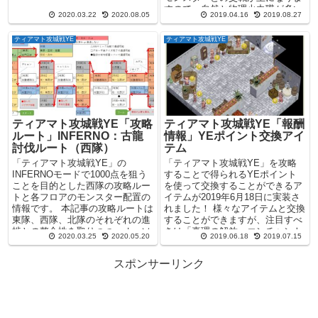
たが、「H...
すので、自然と物理火力職が多い
2020.03.22
2020.08.05
2019.04.16
2019.08.27
構成になると思います。た...
ティアマト攻城戦YE
ティアマト攻城戦YE
ティアマト攻城戦YE「攻略
ティアマト攻城戦YE「報酬
ルート」INFERNO：古龍
情報」YEポイント交換アイ
討伐ルート（西隊）
テム
「ティアマト攻城戦YE」の
「ティアマト攻城戦YE」を攻略
INFERNOモードで1000点を狙う
することで得られるYEポイント
ことを目的とした西隊の攻略ルー
を使って交換することができるア
トと各フロアのモンスター配置の
イテムが2019年6月18日に実装さ
情報です。 本記事の攻略ルートは
れました！ 様々なアイテムと交換
東隊、西隊、北隊のそれぞれの進
することができますが、注目すべ
捗との整合性を取りつつ、オーソ
きは「真理の解放」エンチャント
2020.03.25
2020.05.20
2019.06.18
2019.07.15
ドックスな形でまと...
が付けられる「水...
スポンサーリンク