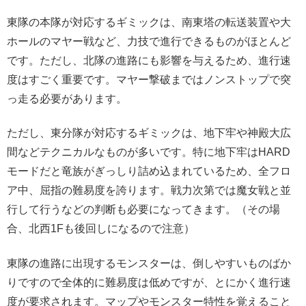
東隊の本隊が対応するギミックは、南東塔の転送装置や大
ホールのマヤー戦など、力技で進行できるものがほとんど
です。ただし、北隊の進路にも影響を与えるため、進行速
度はすごく重要です。マヤー撃破まではノンストップで突
っ走る必要があります。
ただし、東分隊が対応するギミックは、地下牢や神殿大広
間などテクニカルなものが多いです。特に地下牢はHARD
モードだと竜族がぎっしり詰め込まれているため、全フロ
ア中、屈指の難易度を誇ります。戦力次第では魔女戦と並
行して行うなどの判断も必要になってきます。（その場
合、北西1Fも後回しになるので注意）
東隊の進路に出現するモンスターは、倒しやすいものばか
りですので全体的に難易度は低めですが、とにかく進行速
度が要求されます。マップやモンスター特性を覚えること