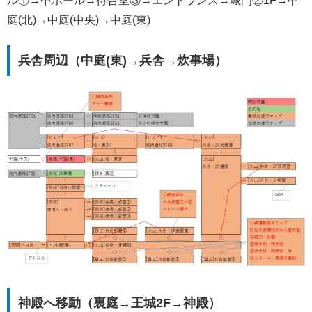
ル①→中ホール→待合室③→エントランス→城門②1F→中
庭(北)→中庭(中央)→中庭(東)
兵舎周辺（中庭(東)→兵舎→炊事場）
神殿へ移動（裏庭→王城2F→神殿）