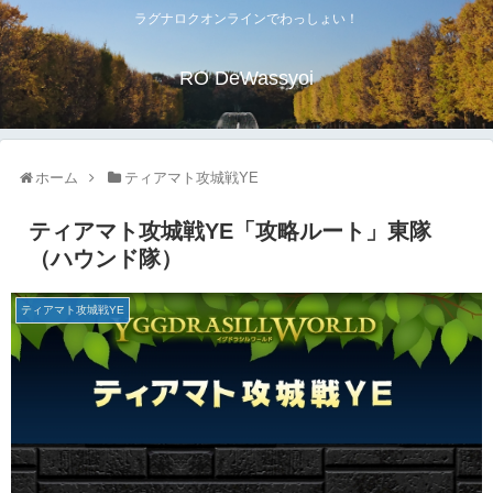
ラグナロクオンラインでわっしょい！
RO DeWassyoi
ホーム
ティアマト攻城戦YE
ティアマト攻城戦YE「攻略ルート」東隊
（ハウンド隊）
ティアマト攻城戦YE