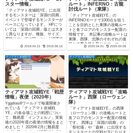
スター情報」
ルート」INFERNO：古龍
討伐ルート（東隊）
「ティアマト攻城戦YE」に出現
するモンスターは「深淵の回廊」
「ティアマト攻城戦YE」の
イベントで登場するモンスターが
INFERNOモードで1000点を狙う
ベースになっています。 HPにつ
ことを目的とした東隊の攻略ルー
いては「深淵の回廊」版とは大き
トと各フロアのモンスター配置の
く異なりますが、種族、サイズ、
情報です。 本記事の攻略ルートは
属性については同一という認識で
東隊、西隊、北隊のそれぞれの進
す。また、使用スキルに...
捗との整合性を取りつつ、オーソ
2019.04.22
2019.08.10
2020.04.01
2020.04.08
ドックスな形でまと...
ティアマト攻城戦YE
ティアマト攻城戦YE
ティアマト攻城戦YE「戦歴
ティアマト攻城戦YE「攻略
情報」夜便（2020年）
ルート」西隊（ローウェン
隊）
Yggdrasillワールドで毎週開催さ
れている「ティアマト攻城戦
「ティアマト攻城戦YE」の西隊
YE」の各会場ごとの戦歴につい
（ローウェン隊）の攻略ルートと
て、難易度「インフェルノ」実装
各フロアのモンスター配置の情報
後の2020年度の夜便の情報をまと
です。 西隊は「深淵の回廊」の
めました！ 2020年2月に難易度
「祭祀場」や「森林」に出現する
「インフェルノ」が追加されまし
モンスターとの交戦が主になりま