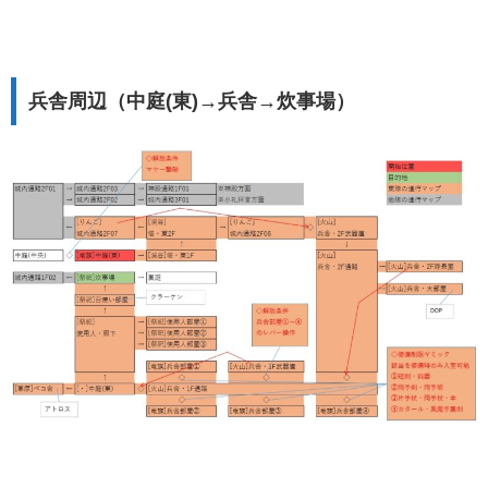
兵舎周辺（中庭(東)→兵舎→炊事場）