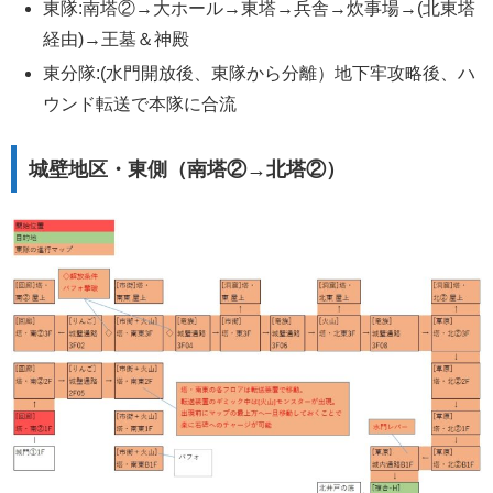
東隊:南塔②→大ホール→東塔→兵舎→炊事場→(北東塔
経由)→王墓＆神殿
東分隊:(水門開放後、東隊から分離）地下牢攻略後、ハ
ウンド転送で本隊に合流
城壁地区・東側（南塔②→北塔②）