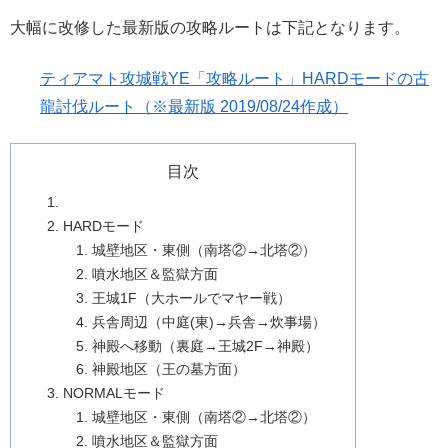
大幅に改修した最新版の攻略ルートは下記となります。
ティアマト攻城戦YE「攻略ルート」HARDモードの古
龍討伐ルート（※最新版 2019/08/24作成）
目次
HARDモード
城壁地区・東側（南塔②→北塔②）
噴水地区＆監獄方面
王城1F（大ホールでマヤー戦）
兵舎周辺（中庭(東)→兵舎→炊事場）
神殿へ移動（裏庭→王城2F→神殿）
神殿地区（王の墓方面）
NORMALモード
城壁地区・東側（南塔②→北塔②）
噴水地区＆監獄方面