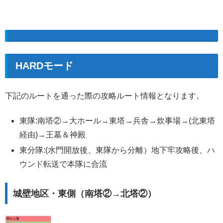
HARDモード
下記のルートを通った際の攻略ルート情報となります。
東隊:南塔②→大ホール→東塔→兵舎→炊事場→(北東塔
経由)→王墓＆神殿
東分隊:(水門開放後、東隊から分離）地下牢攻略後、ハ
ウンド転送で本隊に合流
城壁地区・東側（南塔②→北塔②）