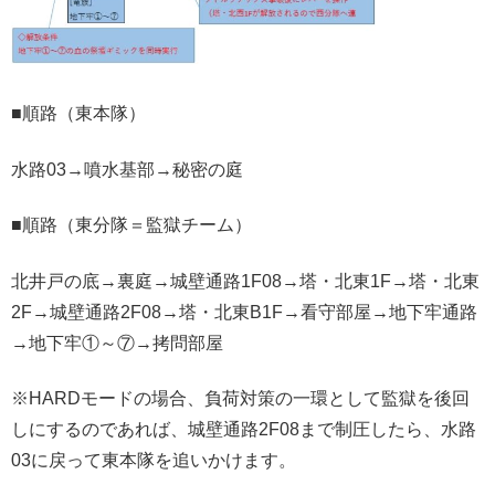
■順路（東本隊）
水路03→噴水基部→秘密の庭
■順路（東分隊＝監獄チーム）
北井戸の底→裏庭→城壁通路1F08→塔・北東1F→塔・北東
2F→城壁通路2F08→塔・北東B1F→看守部屋→地下牢通路
→地下牢①～⑦→拷問部屋
※HARDモードの場合、負荷対策の一環として監獄を後回
しにするのであれば、城壁通路2F08まで制圧したら、水路
03に戻って東本隊を追いかけます。