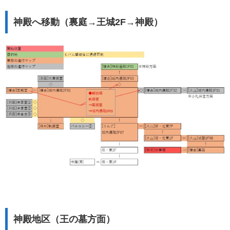
神殿へ移動（裏庭→王城2F→神殿）
神殿地区（王の墓方面）