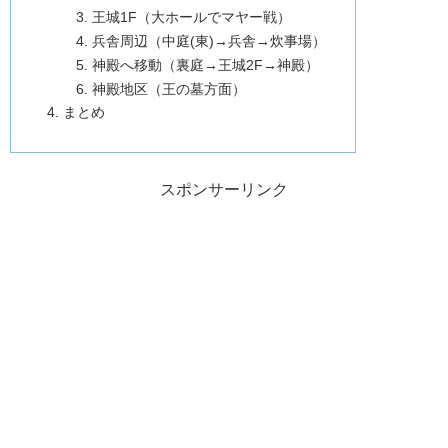
王城1F（大ホールでマヤー戦）
兵舎周辺（中庭(東)→兵舎→炊事場）
神殿へ移動（裏庭→王城2F→神殿）
神殿地区（王の墓方面）
まとめ
スポンサーリンク