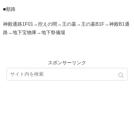
■順路
神殿通路1F01→控えの間→王の墓→王の墓B1F→神殿B1通
路→地下宝物庫→地下祭儀場
スポンサーリンク