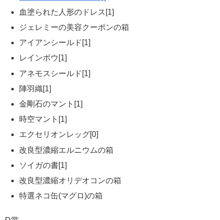
血塗られた人形のドレス[1]
ジェレミーの美容クーポンの箱
アイアンシールド[1]
レインボウ[1]
アネモスシールド[1]
陣羽織[1]
金剛石のマント[1]
時空マント[1]
エクセリオンレッグ[0]
改良型濃縮エルニウムの箱
ソイガの書[1]
改良型濃縮オリデオコンの箱
特選ネコ缶(マグロ)の箱