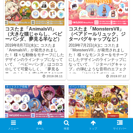
コスたま「AnimalsVI」
コスたま「MonstersVII」
（大きな猫じゃらし、ベビ
（ベアドールリュック、ジ
ーパンダ、夢見る羊など）
ターバグキャップなど）
2019年8月7日(水)に コスたま
2019年7月2日(火)に コスたま
「AnimalsVI」が発売されまし
「MonstersVII」が発売されまし
た！ 様々な動物をモチーフにした
た！ 様々なモンスターをモチーフ
デザインのラインナップになって
にしたデザインのラインナップに
いて、「ベビーパンダ」はコロコ
なっていて、「ジターバグキャッ
ロしてて可愛らしく、「夢見る
プ」の弾むような音符のエフェク
羊」のふわふわ感は見てるだけで
トや、「はじけるポリンオーラ」
2019.08.11
2019.07.12
ほんわかして...
のふん...
ネットストア情報
イベント情報
コスたま「MoonRabbitII」
17th アニバーサリーイベン
（ロリルリの三日月、アン
ト「アイテム情報」
メニュー
ホーム
検索
トップ
サイドバー
ゴラの遺志、月の使者の羽