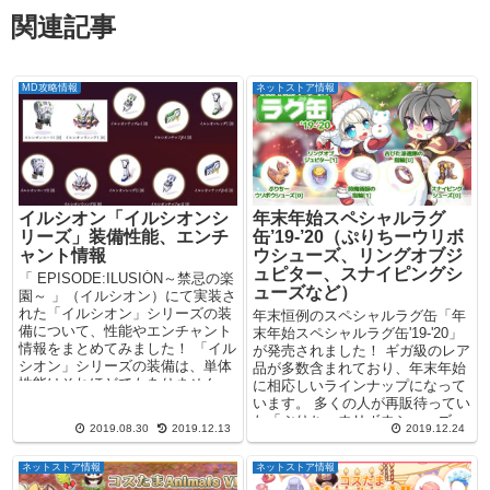
関連記事
MD攻略情報
ネットストア情報
イルシオン「イルシオンシ
年末年始スペシャルラグ
リーズ」装備性能、エンチ
缶’19-’20（ぷりちーウリボ
ャント情報
ウシューズ、リングオブジ
ュピター、スナイピングシ
「 EPISODE:ILUSIÓN～禁忌の楽
ューズなど）
園～ 」（イルシオン）にて実装さ
れた「イルシオン」シリーズの装
年末恒例のスペシャルラグ缶「年
備について、性能やエンチャント
末年始スペシャルラグ缶'19-'20」
情報をまとめてみました！ 「イル
が発売されました！ ギガ級のレア
シオン」シリーズの装備は、単体
品が多数含まれており、年末年始
性能はそれほどでもありません
に相応しいラインナップになって
が、エン...
います。 多くの人が再販待ってい
た「ぷりちーウリボウシューズ」
2019.08.30
2019.12.13
2019.12.24
...
ネットストア情報
ネットストア情報