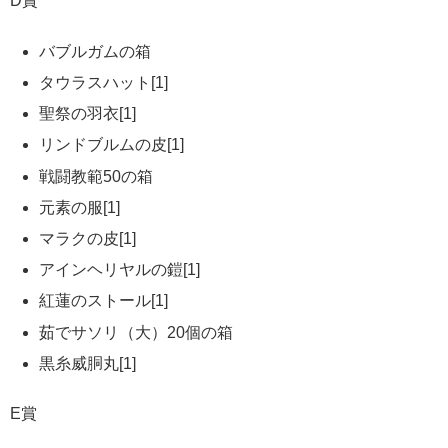
D賞
バブルガムの箱
タウラスハット[1]
聖祭の羽衣[1]
リンドブルムの皮[1]
戦闘教範50の箱
元素の服[1]
マラクの皮[1]
アインヘリヤルの鎧[1]
紅蓮のストール[1]
茹でサソリ（大）20個の箱
黒糸威胴丸[1]
E賞