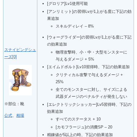
[グロリア]Lv1使用可能
[アンリミット]の習得Lvが1上がる度に下記の効
果追加
スキルディレイ – 8%
[ウォーグライダー]の習得Lvが1上がる度に下記
の効果追加
スナイピングシュ
物理攻撃時、小・中・大型モンスターに
ーズ[0]
与えるダメージ + 5%
[エイムドボルト]Lv10習得時、下記の効果追加
クリティカル攻撃で与えるダメージ +
25%
全てのモンスターに対し、サイズによる
武器ダメージのペナルティが発生しない
※部位：靴
[エレクトリックショッカー]Lv5習得時、下記の
効果追加
公式
、
相場
すべてのステータス + 10
[カモフラージュ]の消費SP – 20
精錬値が5以上の時、下記の効果追加