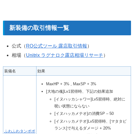
新装備の取引情報一覧
公式（
RO公式ツール 露店取引情報
）
相場（
Unitrix ラグナロク露店相場リサーチ
）
装備名
効果
MaxHP + 3% , MaxSP + 3%
[大地の魂]Lv1習得時、下記の効果追加
[イヌハッカシャワー]Lv5習得時、絶対に
呪い状態にならない
[イヌハッカメテオ]の消費SP – 50
[イヌハッカメテオ]Lv5習得時、[マタタビ
ランス]で与えるダメージ + 20%
ふわふわタンポポ