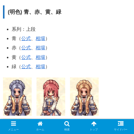
(明色) 青、赤、黄、緑
系列：上段
青（
公式
、
相場
）
赤（
公式
、
相場
）
黄（
公式
、
相場
）
緑（
公式
、
相場
）
メニュー
ホーム
検索
トップ
サイドバー