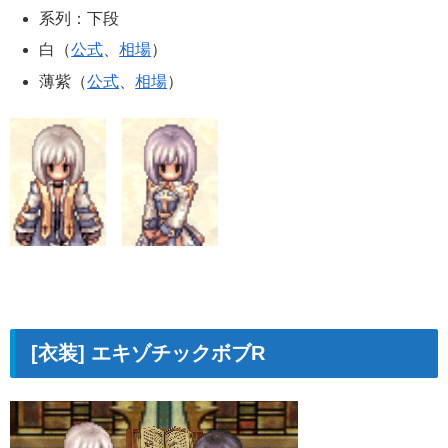
系列：下段
白（
公式
、
相場
）
薄紫（
公式
、
相場
）
[衣装] エキゾチックボブR