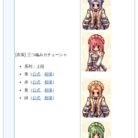
[衣装] 三つ編みカチューシャ
系列：上段
青（
公式
、
相場
）
赤（
公式
、
相場
）
黄（
公式
、
相場
）
緑（
公式
、
相場
）