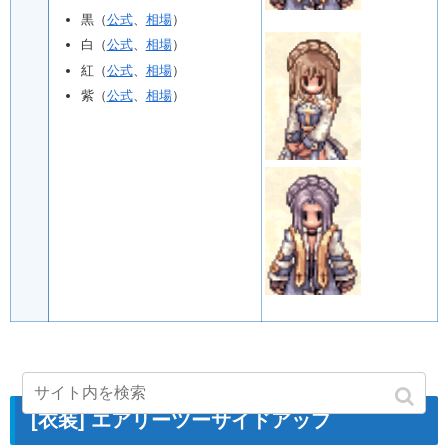
黒（
公式
、
相場
）
白（
公式
、
相場
）
紅（
公式
、
相場
）
紫（
公式
、
相場
）
[衣装] エアリーツーサイドアップ