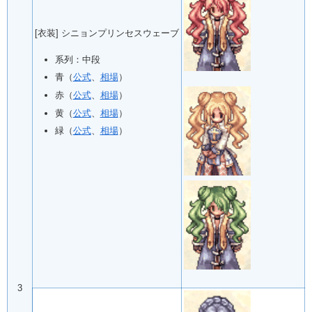
[衣装] シニョンプリンセスウェーブ
系列：中段
青（
公式
、
相場
）
赤（
公式
、
相場
）
黄（
公式
、
相場
）
緑（
公式
、
相場
）
3