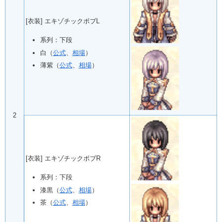
[衣装] エキゾチックボブL
系列：下段
白（
公式
、
相場
）
薄紫（
公式
、
相場
）
2
[衣装] エキゾチックボブR
系列：下段
漆黒（
公式
、
相場
）
茶（
公式
、
相場
）