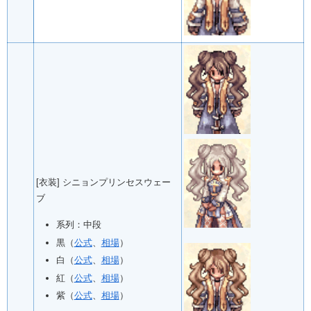
[衣装] シニョンプリンセスウェー
ブ
系列：中段
黒（
公式
、
相場
）
白（
公式
、
相場
）
紅（
公式
、
相場
）
紫（
公式
、
相場
）