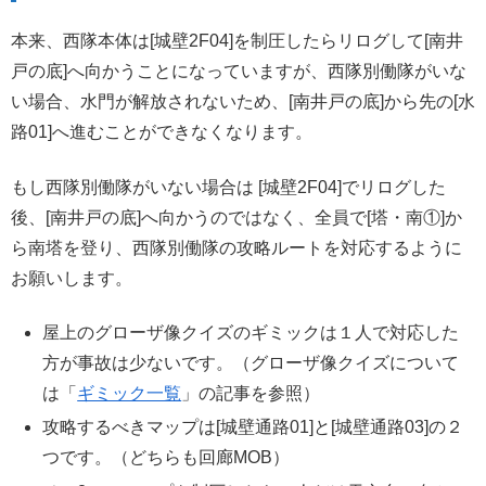
本来、西隊本体は[城壁2F04]を制圧したらリログして[南井
戸の底]へ向かうことになっていますが、西隊別働隊がいな
い場合、水門が解放されないため、[南井戸の底]から先の[水
路01]へ進むことができなくなります。
もし西隊別働隊がいない場合は [城壁2F04]でリログした
後、[南井戸の底]へ向かうのではなく、全員で[塔・南①]か
ら南塔を登り、西隊別働隊の攻略ルートを対応するように
お願いします。
屋上のグローザ像クイズのギミックは１人で対応した
方が事故は少ないです。（グローザ像クイズについて
は「
ギミック一覧
」の記事を参照）
攻略するべきマップは[城壁通路01]と[城壁通路03]の２
つです。（どちらも回廊MOB）