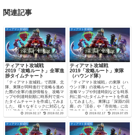
関連記事
ティアマト攻城戦
ティアマト攻城戦
ティアマト攻城戦
ティアマト攻城戦
2019「攻略ルート」全軍進
2019「攻略ルート」東隊
捗タイムチャート
（ハウンド隊）
「ティアマト攻城戦」で西隊、北
「ティアマト攻城戦」の東隊（ハ
隊、東隊が同時進行で攻略を進め
ウンド隊）の攻略ルートとして、
た際の全軍の進捗情報を、攻略マ
攻略マップや到達時刻などを時系
ップや到達時刻順に時系列で並べ
列に並べたタイムチャートを作成
たタイムチャートを作成してみま
してみました。 東隊は「深淵の回
した。 様々なギミックに対応しな
廊」の「渓谷」や「市街地」に出
がら強力なボスとも交戦しますの
現するモンスターとの交戦が主に
2019.02.17
2019.02.20
2019.02.17
2019.07.05
で、目安通りに進行しな...
なりますので、自然と魔...
ティアマト攻城戦
ティアマト攻城戦