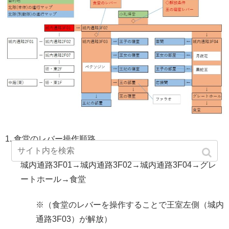
1. 食堂のレバー操作順路
城内通路3F01→城内通路3F02→城内通路3F04→グレ
ートホール→食堂
※（食堂のレバーを操作することで王室左側（城内
通路3F03）が解放）