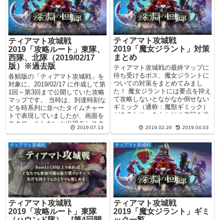
ティアマト攻城戦
ティアマト攻城戦
2019「魔女ジラント」対策
2019「攻略ルート」東隊、
まとめ
西隊、北隊（2019/02/17
版）※過去版
ティアマト攻城戦の最終マップに
待ち受けるボス、魔女ジラントに
各鯖版の「ティアマト攻城戦」を
ついての対策をまとめてみまし
対象に、2019/02/17 に作成して第
た！ 魔女ジラントには要点を抑え
1回～第3回まで公開していた攻略
て攻略しないとなかなか倒せない
マップです。 当時は、到達時刻な
ギミック（通称：魔獣ギミック）
どを時系列に並べたタイムチャー
があるため、あらかじめ作戦を決
トで表現していましたが、画面を
めておくか、チャットなど...
スクロールしないと出現モンスタ
2019.07.13
2019.02.26
2019.04.03
ーが確認...
ティアマト攻城戦
ティアマト攻城戦
ティアマト攻城戦
ティアマト攻城戦
2019「攻略ルート」東隊
2019「魔女ジラント」ギミ
（ハウンド隊） [第4回開
ック一覧