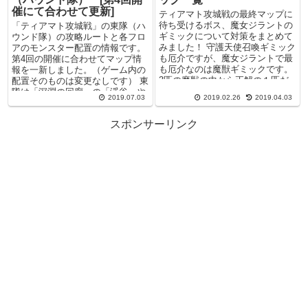
催にて合わせて更新]
ティアマト攻城戦の最終マップに
待ち受けるボス、魔女ジラントの
「ティアマト攻城戦」の東隊（ハ
ギミックについて対策をまとめて
ウンド隊）の攻略ルートと各フロ
みました！ 守護天使召喚ギミック
アのモンスター配置の情報です。
も厄介ですが、魔女ジラントで最
第4回の開催に合わせてマップ情
も厄介なのは魔獣ギミックです。
報を一新しました。（ゲーム内の
3匹の魔獣の中から正解の１匹だ
配置そのものは変更なしです） 東
け倒すようにし...
隊は「深淵の回廊」の「渓谷」や
2019.07.03
2019.02.26
2019.04.03
「市街地」に出...
スポンサーリンク