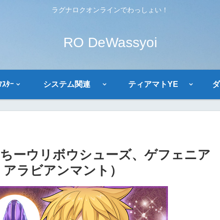
ラグナロクオンラインでわっしょい！
RO DeWassyoi
ｽﾀｰ
システム関連
ティアマトYE
ダ
er（ぷりちーウリボウシューズ、ゲフェニア
、アラビアンマント）