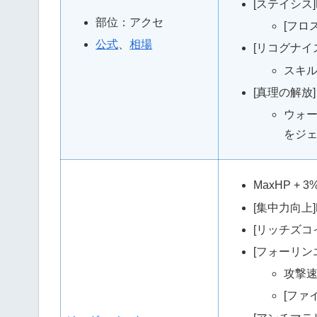
[ステイシス
部位：アクセ
[フロ
公式
、
相場
[リコグナイ
スキル
[真理の解放
ウォ
をジ
MaxHP + 3%
[集中力向上]
[リッチズコ
[フォーリン
攻撃速度
[ファ