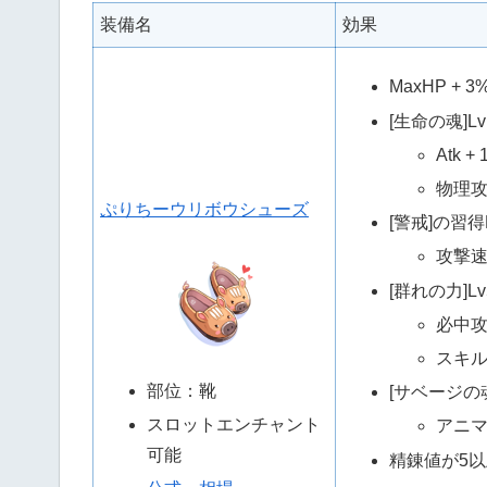
装備名
効果
MaxHP + 3%
[生命の魂]
Atk + 
物理攻
ぷりちーウリボウシューズ
[警戒]の習
攻撃速度
[群れの力]
必中攻撃
スキル
部位：靴
[サベージの
スロットエンチャント
アニマ
可能
精錬値が5