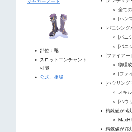
[アンチマテ
ジャガーノート
全ての
[ハン
[バニシング
[バニ
[バニ
部位：靴
[ファイアー
スロットエンチャント
物理攻
可能
[ファ
公式
、
相場
[ハウリング
スキル
[ハウ
精錬値が5
MaxHP
精錬値が7