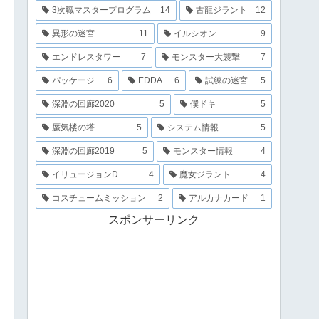
3次職マスタープログラム
14
古龍ジラント
12
異形の迷宮
11
イルシオン
9
エンドレスタワー
7
モンスター大襲撃
7
パッケージ
6
EDDA
6
試練の迷宮
5
深淵の回廊2020
5
僕ドキ
5
蜃気楼の塔
5
システム情報
5
深淵の回廊2019
5
モンスター情報
4
イリュージョンD
4
魔女ジラント
4
コスチュームミッション
2
アルカナカード
1
スポンサーリンク