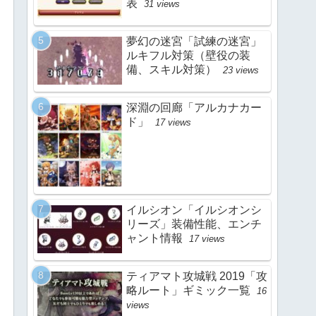
表
31 views
夢幻の迷宮「試練の迷宮」
ルキフル対策（壁役の装
備、スキル対策）
23 views
深淵の回廊「アルカナカー
ド」
17 views
イルシオン「イルシオンシ
リーズ」装備性能、エンチ
ャント情報
17 views
ティアマト攻城戦 2019「攻
略ルート」ギミック一覧
16
views