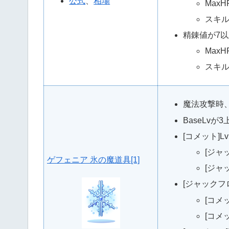
公式
、
相場
MaxHP
スキル
精錬値が7
MaxHP
スキル
魔法攻撃時、
BaseLv
[コメット]
[ジャ
ゲフェニア 氷の魔道具[1]
[ジャ
[ジャックフ
[コメ
[コメッ